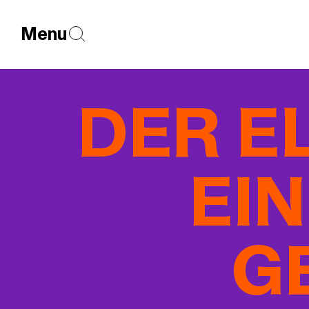
Menu
DER E
EIN
G