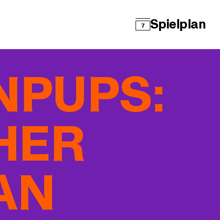
Spielplan
7
NPUPS:
CHER
AN