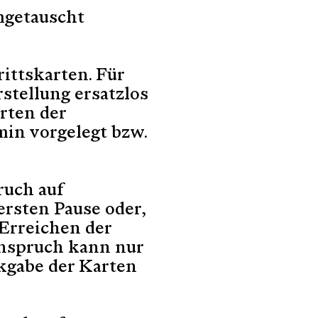
mgetauscht
rittskarten. Für
rstellung ersatzlos
arten der
min vorgelegt bzw.
ruch auf
ersten Pause oder,
 Erreichen der
Anspruch kann nur
kgabe der Karten