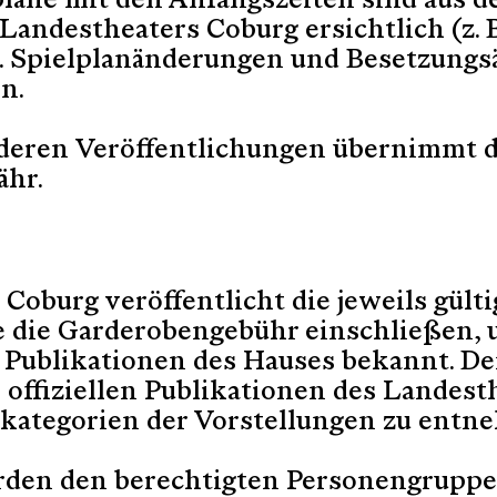
pläne mit den Anfangszeiten sind aus de
Landestheaters Coburg ersichtlich (z. B
. Spielplanänderungen und Besetzung
n.
deren Veröffentlichungen übernimmt d
ähr.
Coburg veröffentlicht die jeweils gült
ie die Garderobengebühr einschließen, u
 Publikationen des Hauses bekannt. De
 offiziellen Publikationen des Landes
iskategorien der Vorstellungen zu entn
den den berechtigten Personengruppe