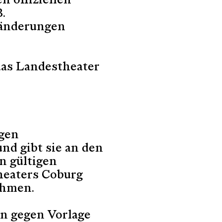
n offiziellen
.
sänderungen
as Landestheater
igen
nd gibt sie an den
n gültigen
theaters Coburg
ehmen.
n gegen Vorlage