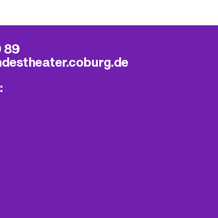
9 89
ndestheater.coburg.de
: