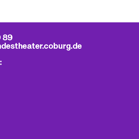
9 89
ndestheater.coburg.de
: