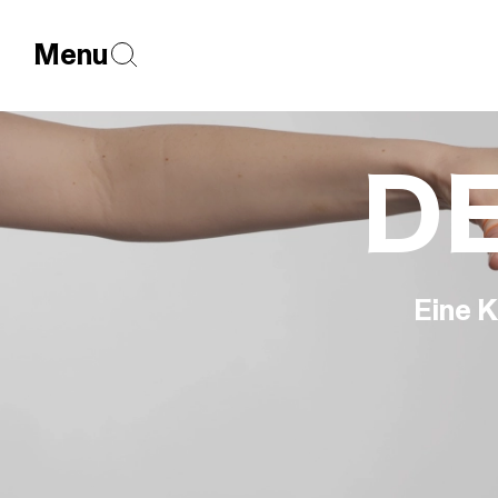
Menu
DE
Eine K