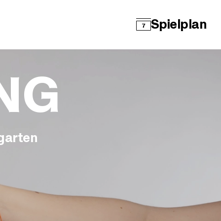
Spielplan
7
ING
ngarten