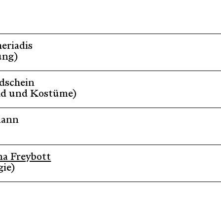
eriadis
ung)
dschein
ld und Kostüme)
mann
a Freybott
ie)