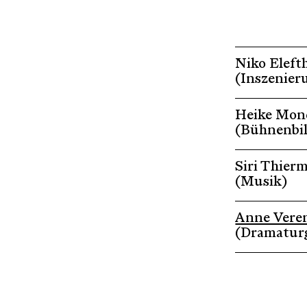
Niko Elefth
(Inszenier
Heike Mon
(Bühnenbi
Siri Thier
(Musik)
Anne Veren
(Dramaturg