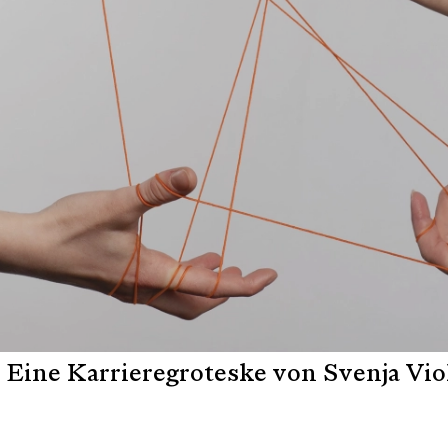
Eine Karrieregroteske von Svenja Vio