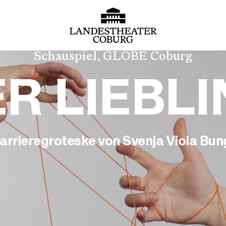
Schauspiel, GLOBE Coburg
R LIEBL
arrieregroteske von Svenja Viola Bu