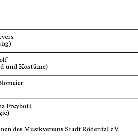
evers
ung)
olf
ld und Kostüme)
 Blomeier
a Freybott
ie)
nen des Musikvereins Stadt Rödental e.V.