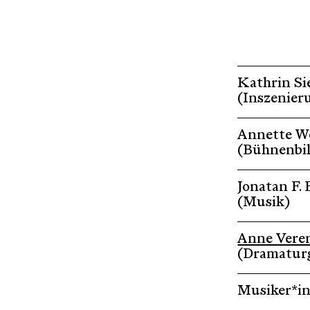
Kathrin Si
(Inszenier
Annette W
(Bühnenbi
Jonatan F.
(Musik)
Anne Veren
(Dramaturg
Musiker*in