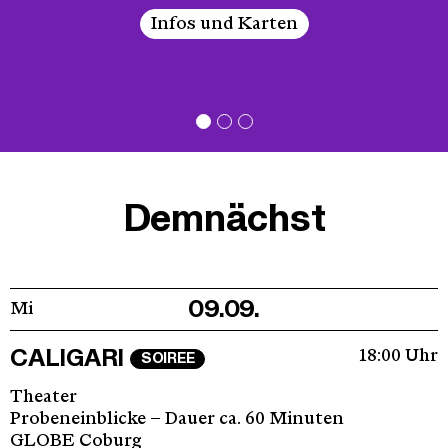
t
Infos und Karten
e
r
C
o
b
Demnächst
u
r
g
09.09.
Mi
CALIGARI
18:00 Uhr
SOIREE
Theater
Probeneinblicke – Dauer ca. 60 Minuten
GLOBE Coburg