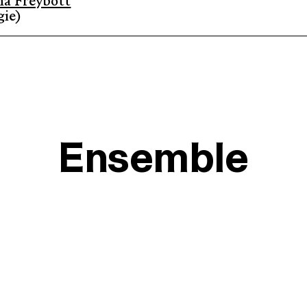
a Freybott
ie)
Ensemble