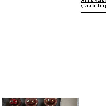
Anne Veren
(Dramaturg