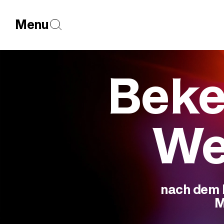
Menu
Beke
We
nach dem B
M