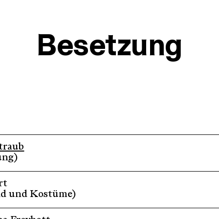
Besetzung
traub
ung)
rt
ld und Kostüme)