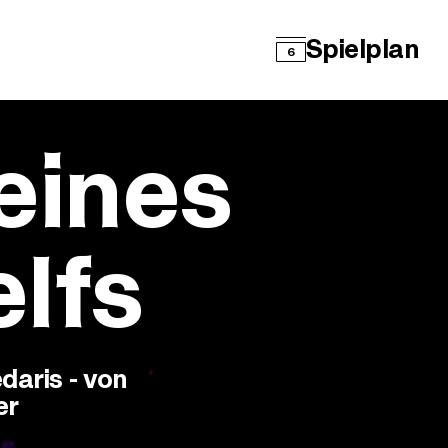
Spielplan
6
eines
lfs
daris - von
er