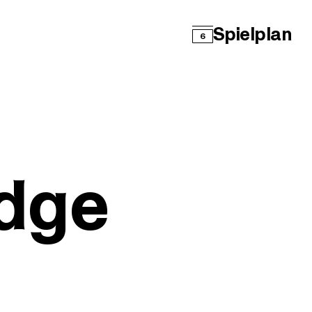
Spielplan
6
dge