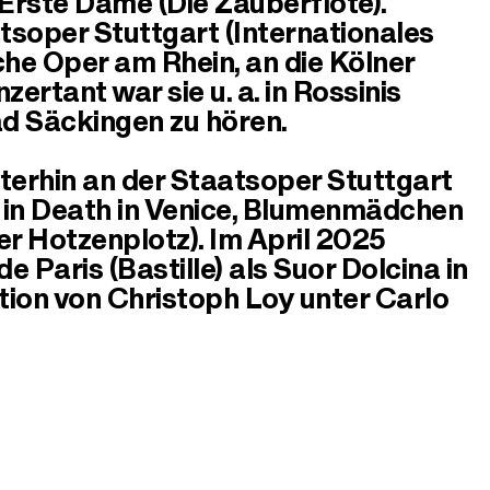
 Erste Dame (Die Zauberflöte).
tsoper Stuttgart (Internationales
he Oper am Rhein, an die Kölner
ertant war sie u. a. in Rossinis
d Säckingen zu hören.
iterhin an der Staatsoper Stuttgart
n in Death in Venice, Blumenmädchen
ber Hotzenplotz). Im April 2025
e Paris (Bastille) als Suor Dolcina in
uktion von Christoph Loy unter Carlo