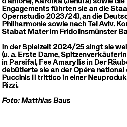
d’amore), Karolka (Jenůfa) sowie die
Engagements führten sie an die Staa
Opernstudio 2023/24), an die Deutsc
Philharmonie sowie nach Tel Aviv. Konz
Stabat Mater im Fridolinsmünster Ba
In der Spielzeit 2024/25 singt sie we
(u. a. Erste Dame, Spitzenverkäuferi
in Parsifal, Fee Amaryllis in Der Räu
debütierte sie an der Opéra national d
Puccinis Il trittico in einer Neuprod
Rizzi.
Foto: Matthias Baus