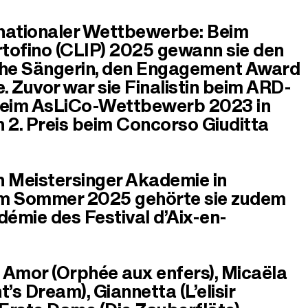
ternationaler Wettbewerbe: Beim
rtofino (CLIP) 2025 gewann sie den
nische Sängerin, den Engagement Award
 Zuvor war sie Finalistin beim ARD-
eim AsLiCo-Wettbewerb 2023 in
n 2. Preis beim Concorso Giuditta
n Meistersinger Akademie in
 Im Sommer 2025 gehörte sie zudem
démie des Festival d’Aix-en-
a. Amor (Orphée aux enfers), Micaëla
s Dream), Giannetta (L’elisir