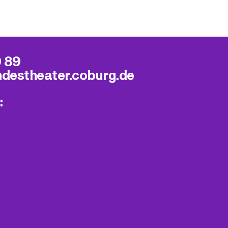
9 89
ndestheater.coburg.de
: