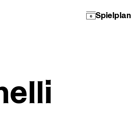
Spielplan
6
elli